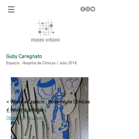
Guby Caregnato
Espacio . Hospital de Clínicas / Julio 2018
< volver a Espacio . Hospital de Clínicas
La Autómata
< volver a artistas
Objeto articulado